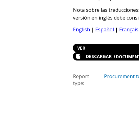
Nota sobre las traducciones:
versión en inglés debe consid
English
|
Español
|
Français
VER
(
DESCARGAR
DOCUMEN
Report
Procurement t
type: