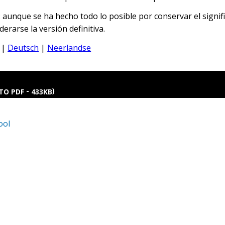
 aunque se ha hecho todo lo posible por conservar el signific
erarse la versión definitiva.
|
Deutsch
|
Neerlandse
-
)
TO PDF
433KB
ool