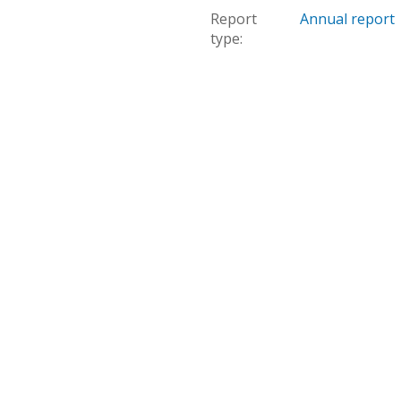
Report
Annual report
type: