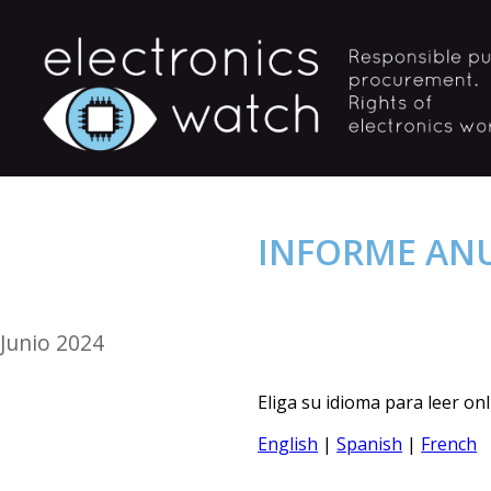
INFORME ANU
Junio 2024
Eliga su idioma para leer onl
English
|
Spanish
|
French