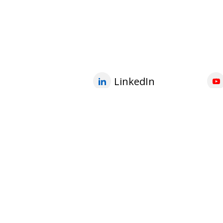
LinkedIn
electronics
watch
Achats publics responsables.
Droits du travail dans l’industrie électronique.