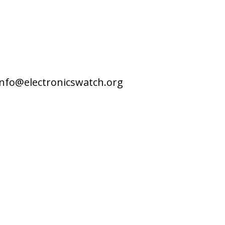
info@electronicswatch.org
#2540785
Crédits
Mentions légales
Contact