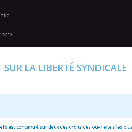
 SUR LA LIBERTÉ SYNDICALE
l s'est concentré sur deux des droits des ouvrier.e.s les pl