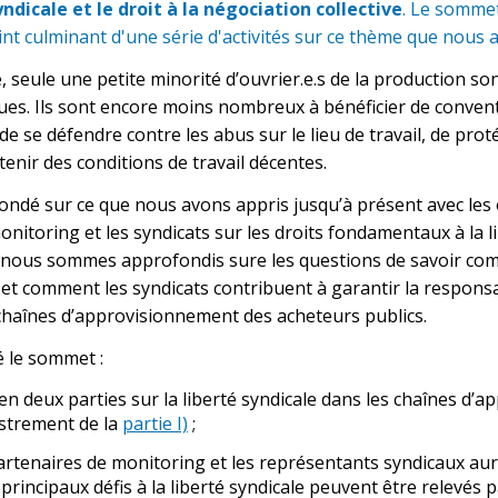
yndicale et le droit à la négociation collective
. Le somme
int culminant d'une série d'activités sur ce thème que nous
e, seule une petite minorité d’ouvrier.e.s de la production 
es. Ils sont encore moins nombreux à bénéficier de conventi
le de se défendre contre les abus sur le lieu de travail, de pro
btenir des conditions de travail décentes.
ondé sur ce que nous avons appris jusqu’à présent avec les o
onitoring et les syndicats sur les droits fondamentaux à la li
s nous sommes approfondis sure les questions de savoir co
et comment les syndicats contribuent à garantir la responsab
haînes d’approvisionnement des acheteurs publics.
 le sommet :
en deux parties sur la liberté syndicale dans les chaînes d’
istrement de la
partie I)
;
rtenaires de monitoring et les représentants syndicaux aur
rincipaux défis à la liberté syndicale peuvent être relevés p