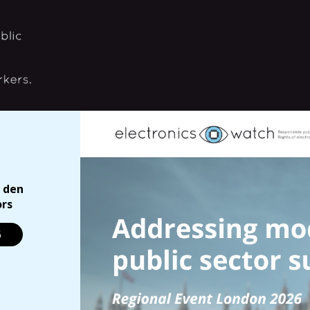
 den
ors
6