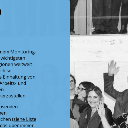
D
inem Monitoring-
 wichtigsten
ionen weltweit
ellose
ie Einhaltung von
Arbeits- und
en
herzustellen.
chsenden
hen
chen (
siehe Liste
, das über immer